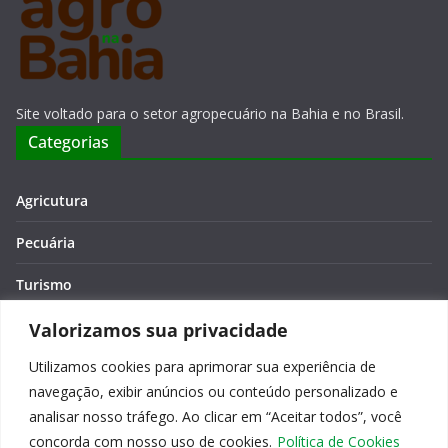
Site voltado para o setor agropecuário na Bahia e no Brasil.
Categorias
Agricutura
Pecuária
Turismo
Economia
Valorizamos sua privacidade
Utilizamos cookies para aprimorar sua experiência de
Meio Ambiente
navegação, exibir anúncios ou conteúdo personalizado e
Editora: Verônica Macêdo
analisar nosso tráfego. Ao clicar em “Aceitar todos”, você
concorda com nosso uso de cookies.
Política de Cookies