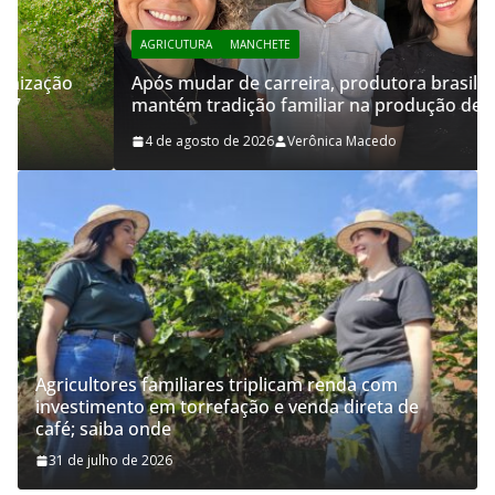
AGRICUTURA
MANCHETE
Após mudar de carreira, produtora brasileira
mantém tradição familiar na produção de cachaça
4 de agosto de 2026
Verônica Macedo
Agricultores familiares triplicam renda com
investimento em torrefação e venda direta de
café; saiba onde
31 de julho de 2026