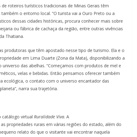
e roteiros turísticos tradicionais de Minas Gerais têm
também o entorno local. “O turista vai a Ouro Preto ou a
sticos dessas cidades históricas, procura conhecer mais sobre
ijaria ou fábrica de cachaça da região, entre outras vivências
da Thatiana.
as produtoras que têm apostado nesse tipo de turismo. Ela e o
propriedade em Lima Duarte (Zona da Mata), disponibilizando a
o universo das abelhas. “Começamos com produtos de mel e
méticos, velas e bebidas. Então pensamos oferecer também
 ecológica, o contato com o universo encantador das
laneta”, narra sua trajetória.
 catálogo virtual
Ruralidade Viva
. A
as propriedades rurais em várias regiões do estado, além do
pequeno relato do que o visitante vai encontrar naquela