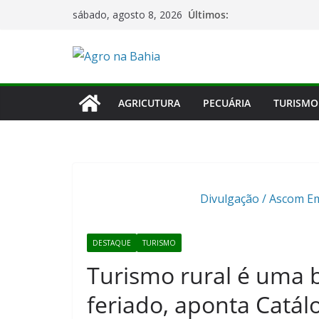
Pular
Últimos:
sábado, agosto 8, 2026
para
o
conteúdo
AGRICUTURA
PECUÁRIA
TURISMO
Divulgação / Ascom Em
DESTAQUE
TURISMO
Turismo rural é uma 
feriado, aponta Catál