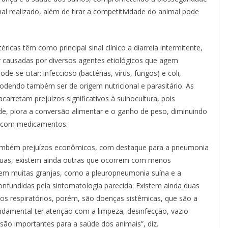
 realizado, além de tirar a competitividade do animal pode
icas têm como principal sinal clínico a diarreia intermitente,
causadas por diversos agentes etiológicos que agem
e-se citar: infeccioso (bactérias, vírus, fungos) e coli,
Podendo também ser de origem nutricional e parasitário. As
arretam prejuízos significativos à suinocultura, pois
, piora a conversão alimentar e o ganho de peso, diminuindo
s com medicamentos.
também prejuízos econômicos, com destaque para a pneumonia
 duas, existem ainda outras que ocorrem com menos
m muitas granjas, como a pleuropneumonia suína e a
nfundidas pela sintomatologia parecida. Existem ainda duas
os respiratórios, porém, são doenças sistêmicas, que são a
undamental ter atenção com a limpeza, desinfecção, vazio
são importantes para a saúde dos animais”, diz.