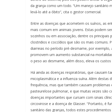
da granja como um todo. “Um manejo sanitário mal
levá-lo até a óbito”, cita o gestor comercial.
Entre as doenças que acometem os suínos, as entér
mais comum em animais jovens. Estas podem ser 
sozinhos ou em associação, dentre os principais pod
clostridios e coccídios que são os mais comuns. 
diarreias no período pré-desmame, por exemplo, ac
promovem um aumento substancial na mortalidade
o peso ao desmame, além disso, eleva os custo
Há ainda as doenças respiratórias, que causam 
micoplasmática e a influenza suína. Além destas
frequência, mas que também causam problemas e
pasteurelose pulmonar, e que muitas vezes são co
doenças importantes que cursam com sinais clínic
circovirose e a doença de Glasser. “Portanto, é f
sanitário das granjas, todos estes procedimentos 