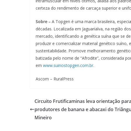
intramuscular em níveis ótimos, aliada aos padrõe
certeza do rendimento de carcaça superior e unifo
Sobre –
A Topgen é uma marca brasileira, especia
décadas. Localizada em Jaguariaíva, na região d
mercado, identificando a genética suína que se 
produzir e comercializar material genético suín
sustentabilidade. Promove melhoramento genétic
batizada pelo nome de “Afrodite”, considerada p
em
www.suinostopgen.com.br
.
Ascom – RuralPress
Circuito Frutificaminas leva orientação par
produtores de banana e abacaxi do Triângu
Mineiro