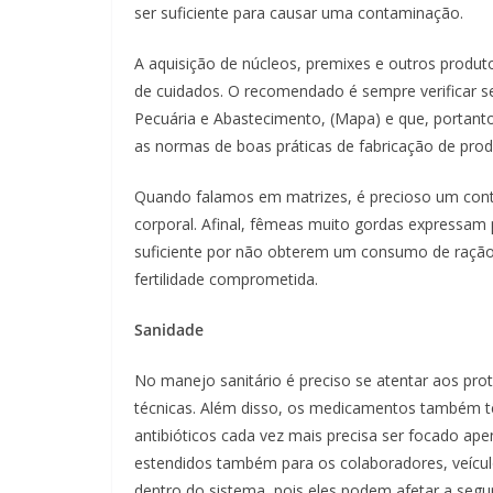
ser suficiente para causar uma contaminação.
A aquisição de núcleos, premixes e outros produ
de cuidados. O recomendado é sempre verificar se 
Pecuária e Abastecimento, (Mapa) e que, portant
as normas de boas práticas de fabricação de prod
Quando falamos em matrizes, é precioso um contr
corporal. Afinal, fêmeas muito gordas expressam
suficiente por não obterem um consumo de ração 
fertilidade comprometida.
Sanidade
No manejo sanitário é preciso se atentar aos pro
técnicas. Além disso, os medicamentos também t
antibióticos cada vez mais precisa ser focado a
estendidos também para os colaboradores, veículo
dentro do sistema, pois eles podem afetar a seg