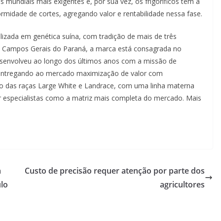
s mundiais mais exigentes e, por sua vez, os frigoríficos têm a
rmidade de cortes, agregando valor e rentabilidade nessa fase.
lizada em genética suína, com tradição de mais de três
os Campos Gerais do Paraná, a marca está consagrada no
desenvolveu ao longo dos últimos anos com a missão de
o, entregando ao mercado maximização de valor com
o das raças Large White e Landrace, com uma linha materna
or especialistas como a matriz mais completa do mercado. Mais
a
Custo de precisão requer atenção por parte dos
lo
agricultores