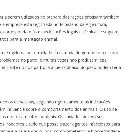
tos a serem utilizados no preparo das rações precisam também
a empresa está registrada no Ministério da Agricultura,
o, correspondam às especificações legais e técnicas e seguem
utos para alimentação animal.
ole rígido na uniformidade da camada de gordura e o escore
 problemas no parto, e muitas vezes não produzem leite
eficiente no pós-parto; já aquelas abaixo do peso podem ter a
tocolos de vacinas, seguindo rigorosamente as indicações
êm influência sobre o comportamento dos animais. O uso de
penas em tratamentos pontuais. Os cuidados devem ser
s, roedores e tudo que possa trazer agentes infecciosos para
urança e a saúde dos suínos, comprometendo a biosseguridade