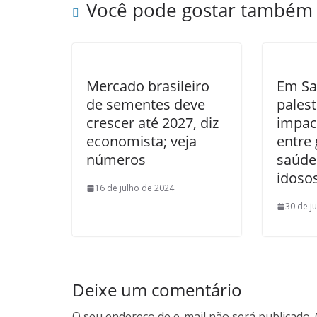
Você pode gostar também
Mercado brasileiro
Em Sa
de sementes deve
pales
crescer até 2027, diz
impact
economista; veja
entre
números
saúde
idoso
16 de julho de 2024
30 de j
Deixe um comentário
O seu endereço de e-mail não será publicado.