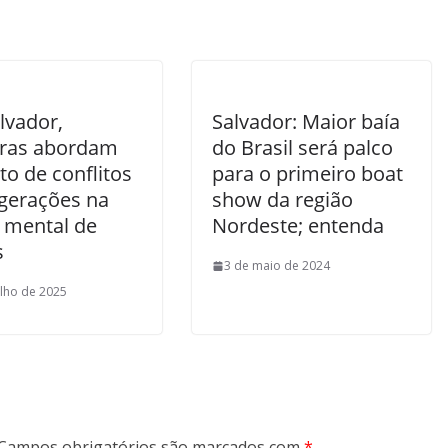
lvador,
Salvador: Maior baía
tras abordam
do Brasil será palco
o de conflitos
para o primeiro boat
 gerações na
show da região
 mental de
Nordeste; entenda
s
3 de maio de 2024
ulho de 2025
Campos obrigatórios são marcados com
*