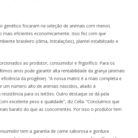
o genético focaram na seleção de animais com menos
o mais eficientes economicamente. Isso fez com que
te brasileiro (clima, instalações), plantel estabilizado e
orcionados ao produtor, consumidor e frigorífico. Para os
ltimos anos pode garantir alta rentabilidade da granja (animais
e eficiência da progênie). “A nossa matriz é a mais completa e
r um número alto de animais nascidos, aliado à
resistência para os leitões. Outro destaque se dá pela
om excelente peso e qualidade”, diz Cella. “Concluímos que
mais barato do que as concorrentes. Por isso o produtor tem
onsumidor tem a garantia de carne saborosa e gordura