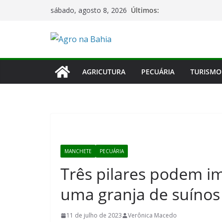
Pular
Últimos:
sábado, agosto 8, 2026
para
o
conteúdo
AGRICUTURA
PECUÁRIA
TURISMO
MANCHETE
PECUÁRIA
Três pilares podem 
uma granja de suínos
11 de julho de 2023
Verônica Macedo