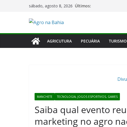
Pular
Últimos:
sábado, agosto 8, 2026
para
o
conteúdo
AGRICUTURA
PECUÁRIA
TURISMO
Divu
MANCHETE
TECNOLOGIA, JOGOS ESPORTIVOS, GAMES
Saiba qual evento re
marketing no agro na