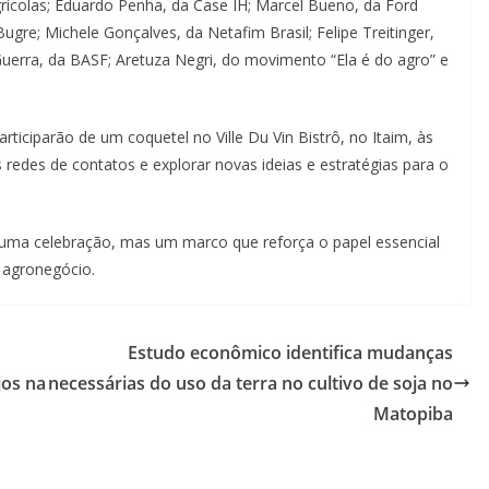
Agrícolas; Eduardo Penha, da Case IH; Marcel Bueno, da Ford
re; Michele Gonçalves, da Netafim Brasil; Felipe Treitinger,
uerra, da BASF; Aretuza Negri, do movimento “Ela é do agro” e
iciparão de um coquetel no Ville Du Vin Bistrô, no Itaim, às
 redes de contatos e explorar novas ideias e estratégias para o
uma celebração, mas um marco que reforça o papel essencial
o agronegócio.
Estudo econômico identifica mudanças
jos na
necessárias do uso da terra no cultivo de soja no
Matopiba