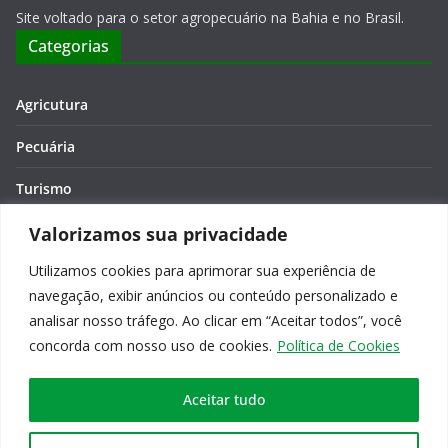
Site voltado para o setor agropecuário na Bahia e no Brasil.
Categorias
Agricutura
Pecuária
Turismo
Economia
Valorizamos sua privacidade
Utilizamos cookies para aprimorar sua experiência de
Meio Ambiente
navegação, exibir anúncios ou conteúdo personalizado e
Editora: Verônica Macêdo
analisar nosso tráfego. Ao clicar em “Aceitar todos”, você
concorda com nosso uso de cookies.
Política de Cookies
Aceitar tudo
Copyright © 2026
Agro na Bahia
. Todos os direitos reservados.