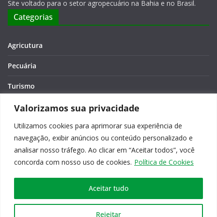
Site voltado para o setor agropecuário na Bahia e no Brasil.
Categorias
Agricutura
Pecuária
Turismo
Economia
Valorizamos sua privacidade
Utilizamos cookies para aprimorar sua experiência de
Meio Ambiente
navegação, exibir anúncios ou conteúdo personalizado e
Editora: Verônica Macêdo
analisar nosso tráfego. Ao clicar em “Aceitar todos”, você
concorda com nosso uso de cookies.
Política de Cookies
Aceitar tudo
Copyright © 2026
Agro na Bahia
. Todos os direitos reservados.
Rejeitar
Tema:
ColorMag
por ThemeGrill. Powered by
WordPress
.