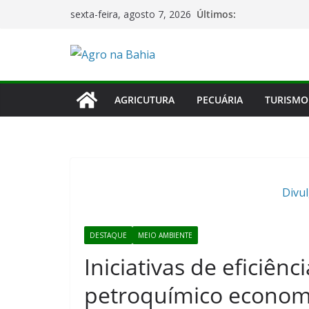
Pular
Últimos:
sexta-feira, agosto 7, 2026
para
o
conteúdo
AGRICUTURA
PECUÁRIA
TURISMO
Divu
DESTAQUE
MEIO AMBIENTE
Iniciativas de eficiênc
petroquímico economi