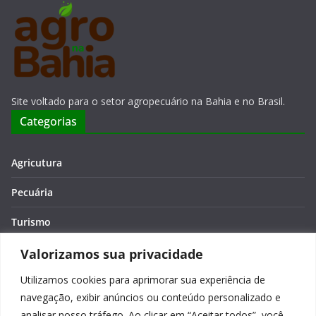
Site voltado para o setor agropecuário na Bahia e no Brasil.
Categorias
Agricutura
Pecuária
Turismo
Economia
Valorizamos sua privacidade
Utilizamos cookies para aprimorar sua experiência de
Meio Ambiente
navegação, exibir anúncios ou conteúdo personalizado e
Editora: Verônica Macêdo
analisar nosso tráfego. Ao clicar em “Aceitar todos”, você