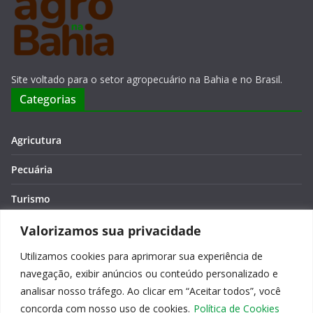
Site voltado para o setor agropecuário na Bahia e no Brasil.
Categorias
Agricutura
Pecuária
Turismo
Economia
Valorizamos sua privacidade
Utilizamos cookies para aprimorar sua experiência de
Meio Ambiente
navegação, exibir anúncios ou conteúdo personalizado e
Editora: Verônica Macêdo
analisar nosso tráfego. Ao clicar em “Aceitar todos”, você
concorda com nosso uso de cookies.
Política de Cookies