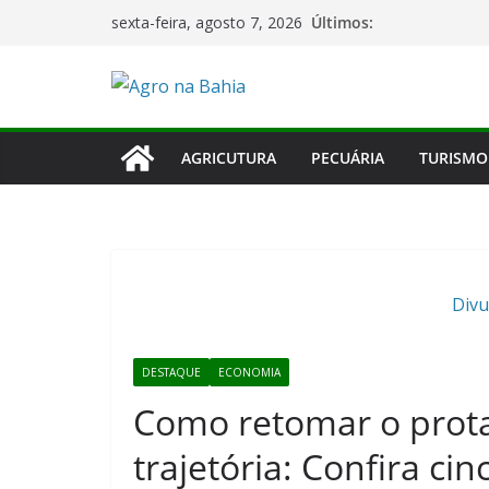
Pular
Últimos:
sexta-feira, agosto 7, 2026
para
o
conteúdo
AGRICUTURA
PECUÁRIA
TURISMO
Divu
DESTAQUE
ECONOMIA
Como retomar o prot
trajetória: Confira cin