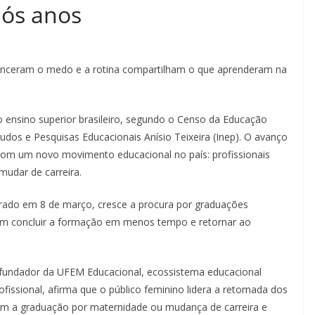
pós anos
 venceram o medo e a rotina compartilham o que aprenderam na
 ensino superior brasileiro, segundo o Censo da Educação
tudos e Pesquisas Educacionais Anísio Teixeira (Inep). O avanço
 com um novo movimento educacional no país: profissionais
 mudar de carreira.
brado em 8 de março, cresce a procura por graduações
tam concluir a formação em menos tempo e retornar ao
e fundador da UFEM Educacional, ecossistema educacional
ofissional, afirma que o público feminino lidera a retomada dos
am a graduação por maternidade ou mudança de carreira e