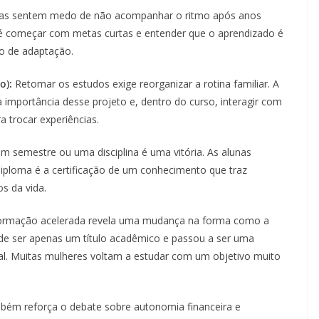
iras sentem medo de não acompanhar o ritmo após anos
s é começar com metas curtas e entender que o aprendizado é
o de adaptação.
o):
Retomar os estudos exige reorganizar a rotina familiar. A
 importância desse projeto e, dentro do curso, interagir com
 trocar experiências.
m semestre ou uma disciplina é uma vitória. As alunas
iploma é a certificação de um conhecimento que traz
s da vida.
 formação acelerada revela uma mudança na forma como a
 de ser apenas um título acadêmico e passou a ser uma
al. Muitas mulheres voltam a estudar com um objetivo muito
mbém reforça o debate sobre autonomia financeira e