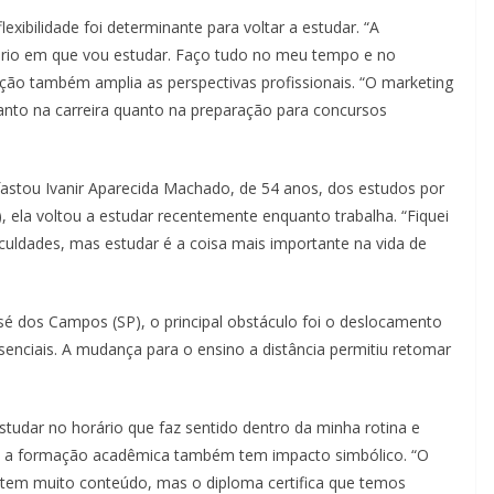
lexibilidade foi determinante para voltar a estudar. “A
orário em que vou estudar. Faço tudo no meu tempo e no
ação também amplia as perspectivas profissionais. “O marketing
tanto na carreira quanto na preparação para concursos
fastou Ivanir Aparecida Machado, de 54 anos, dos estudos por
 ela voltou a estudar recentemente enquanto trabalha. “Fiquei
culdades, mas estudar é a coisa mais importante na vida de
sé dos Campos (SP), o principal obstáculo foi o deslocamento
esenciais. A mudança para o ensino a distância permitiu retomar
tudar no horário que faz sentido dentro da minha rotina e
la, a formação acadêmica também tem impacto simbólico. “O
et tem muito conteúdo, mas o diploma certifica que temos