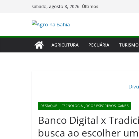
Pular
Últimos:
sábado, agosto 8, 2026
para
o
conteúdo
AGRICUTURA
PECUÁRIA
TURISMO
Divu
DESTAQUE
TECNOLOGIA, JOGOS ESPORTIVOS, GAMES
Banco Digital x Tradic
busca ao escolher u