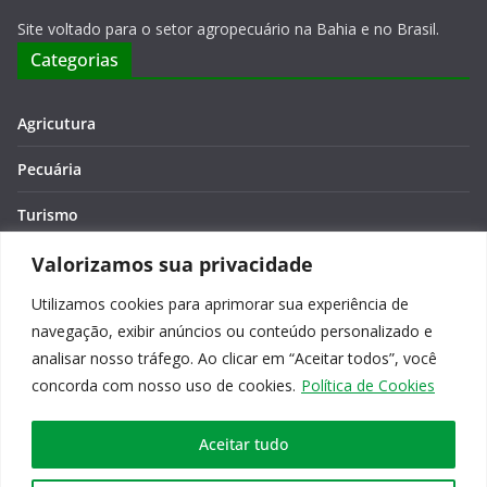
Site voltado para o setor agropecuário na Bahia e no Brasil.
Categorias
Agricutura
Pecuária
Turismo
Economia
Valorizamos sua privacidade
Utilizamos cookies para aprimorar sua experiência de
Meio Ambiente
navegação, exibir anúncios ou conteúdo personalizado e
Editora: Verônica Macêdo
analisar nosso tráfego. Ao clicar em “Aceitar todos”, você
concorda com nosso uso de cookies.
Política de Cookies
Aceitar tudo
Copyright © 2026
Agro na Bahia
. Todos os direitos reservados.