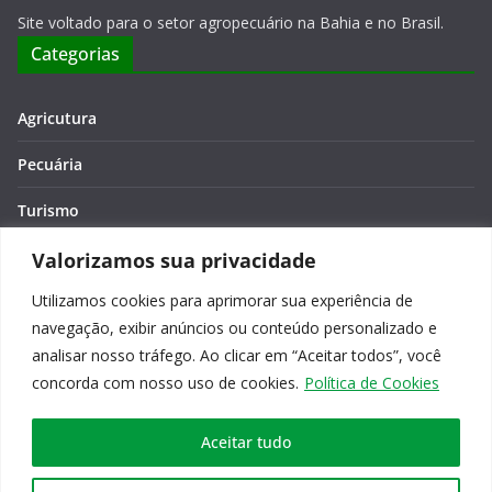
Site voltado para o setor agropecuário na Bahia e no Brasil.
Categorias
Agricutura
Pecuária
Turismo
Economia
Valorizamos sua privacidade
Utilizamos cookies para aprimorar sua experiência de
Meio Ambiente
navegação, exibir anúncios ou conteúdo personalizado e
Editora: Verônica Macêdo
analisar nosso tráfego. Ao clicar em “Aceitar todos”, você
concorda com nosso uso de cookies.
Política de Cookies
Aceitar tudo
Copyright © 2026
Agro na Bahia
. Todos os direitos reservados.