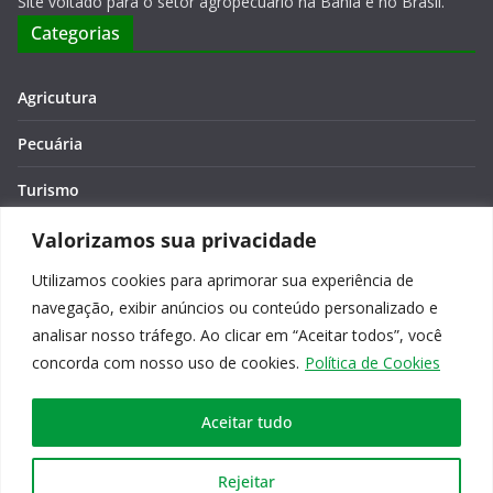
Site voltado para o setor agropecuário na Bahia e no Brasil.
Categorias
Agricutura
Pecuária
Turismo
Economia
Valorizamos sua privacidade
Utilizamos cookies para aprimorar sua experiência de
Meio Ambiente
navegação, exibir anúncios ou conteúdo personalizado e
Editora: Verônica Macêdo
analisar nosso tráfego. Ao clicar em “Aceitar todos”, você
concorda com nosso uso de cookies.
Política de Cookies
Aceitar tudo
Copyright © 2026
Agro na Bahia
. Todos os direitos reservados.
Rejeitar
Tema:
ColorMag
por ThemeGrill. Powered by
WordPress
.