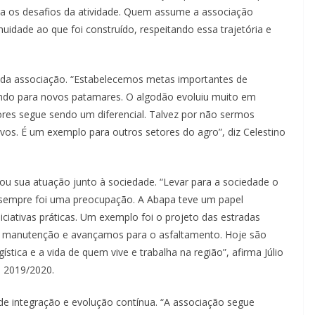
ra os desafios da atividade. Quem assume a associação
nuidade ao que foi construído, respeitando essa trajetória e
da associação. “Estabelecemos metas importantes de
ndo para novos patamares. O algodão evoluiu muito em
ores segue sendo um diferencial. Talvez por não sermos
vos. É um exemplo para outros setores do agro”, diz Celestino
u sua atuação junto à sociedade. “Levar para a sociedade o
ra sempre foi uma preocupação. A Abapa teve um papel
ciativas práticas. Um exemplo foi o projeto das estradas
m manutenção e avançamos para o asfaltamento. Hoje são
tica e a vida de quem vive e trabalha na região”, afirma Júlio
e 2019/2020.
de integração e evolução contínua. “A associação segue