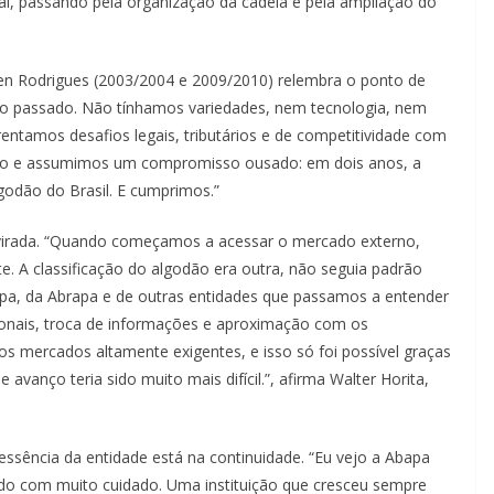
onal, passando pela organização da cadeia e pela ampliação do
sen Rodrigues (2003/2004 e 2009/2010) relembra o ponto de
do passado. Não tínhamos variedades, nem tecnologia, nem
rentamos desafios legais, tributários e de competitividade com
no e assumimos um compromisso ousado: em dois anos, a
godão do Brasil. E cumprimos.”
 virada. “Quando começamos a acessar o mercado externo,
. A classificação do algodão era outra, não seguia padrão
apa, da Abrapa e de outras entidades que passamos a entender
ionais, troca de informações e aproximação com os
mercados altamente exigentes, e isso só foi possível graças
avanço teria sido muito mais difícil.”, afirma Walter Horita,
essência da entidade está na continuidade. “Eu vejo a Abapa
do com muito cuidado. Uma instituição que cresceu sempre