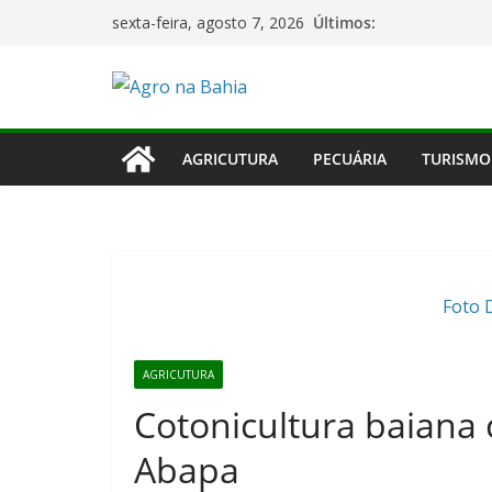
Pular
Últimos:
sexta-feira, agosto 7, 2026
para
o
conteúdo
AGRICUTURA
PECUÁRIA
TURISMO
Foto 
AGRICUTURA
Cotonicultura baiana 
Abapa