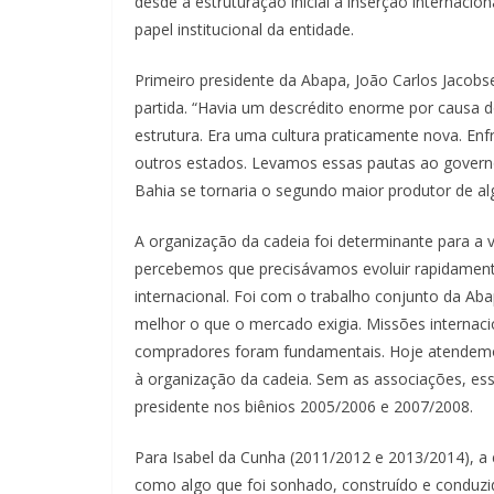
desde a estruturação inicial à inserção internaci
papel institucional da entidade.
Primeiro presidente da Abapa, João Carlos Jacob
partida. “Havia um descrédito enorme por causa 
estrutura. Era uma cultura praticamente nova. Enf
outros estados. Levamos essas pautas ao gover
Bahia se tornaria o segundo maior produtor de al
A organização da cadeia foi determinante para a
percebemos que precisávamos evoluir rapidamente
internacional. Foi com o trabalho conjunto da Ab
melhor o que o mercado exigia. Missões internac
compradores foram fundamentais. Hoje atendemos 
à organização da cadeia. Sem as associações, esse 
presidente nos biênios 2005/2006 e 2007/2008.
Para Isabel da Cunha (2011/2012 e 2013/2014), a 
como algo que foi sonhado, construído e conduzi