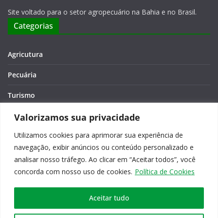
Site voltado para o setor agropecuário na Bahia e no Brasil.
Categorias
Agricutura
Pecuária
Turismo
Economia
Valorizamos sua privacidade
Utilizamos cookies para aprimorar sua experiência de
Meio Ambiente
navegação, exibir anúncios ou conteúdo personalizado e
Editora: Verônica Macêdo
analisar nosso tráfego. Ao clicar em “Aceitar todos”, você
concorda com nosso uso de cookies.
Política de Cookies
Aceitar tudo
Copyright © 2026
Agro na Bahia
. Todos os direitos reservados.