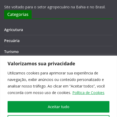
Site voltado para o setor agropecuário na Bahia e no Brasil.
Categorias
Agricutura
Pecuária
Turismo
Economia
Valorizamos sua privacidade
Utilizamos cookies para aprimorar sua experiência de
Meio Ambiente
navegação, exibir anúncios ou conteúdo personalizado e
Editora: Verônica Macêdo
analisar nosso tráfego. Ao clicar em “Aceitar todos”, você
concorda com nosso uso de cookies.
Política de Cookies
Aceitar tudo
Copyright © 2026
Agro na Bahia
. Todos os direitos reservados.