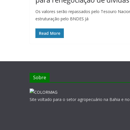
Os valores serão repassados pelo Tesouro Naciona
estruturação pelo BNDES Já
Read More
Sobre
Site voltado para o setor agropecuário na Bahia e no 