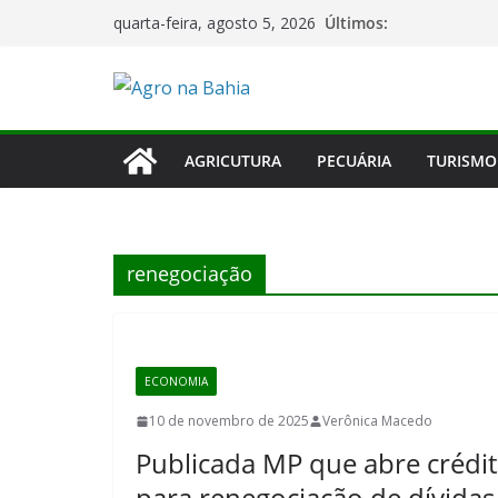
Pular
Últimos:
quarta-feira, agosto 5, 2026
para
o
conteúdo
AGRICUTURA
PECUÁRIA
TURISMO
renegociação
ECONOMIA
10 de novembro de 2025
Verônica Macedo
Publicada MP que abre crédit
para renegociação de dívidas