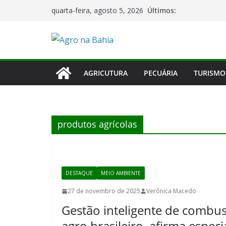
Pular
Últimos:
quarta-feira, agosto 5, 2026
para
o
conteúdo
AGRICUTURA
PECUÁRIA
TURISMO
produtos agrícolas
DESTAQUE
MEIO AMBIENTE
27 de novembro de 2025
Verônica Macedo
Gestão inteligente de combust
agro brasileiro, afirma especia