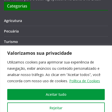
Categorias
Agricutura
Pecuária
Turismo
Economia
Valorizamos sua privacidade
Utilizamos cookies para aprimorar sua experiência de
Meio Ambiente
navegação, exibir anúncios ou conteúdo personalizado e
Editora: Verônica Macêdo
analisar nosso tráfego. Ao clicar em “Aceitar todos”, você
concorda com nosso uso de cookies.
Política de Cookies
Aceitar tudo
Copyright © 2026
Agro na Bahia
. Todos os direitos reservados.
Rejeitar
Tema:
ColorMag
por ThemeGrill. Powered by
WordPress
.