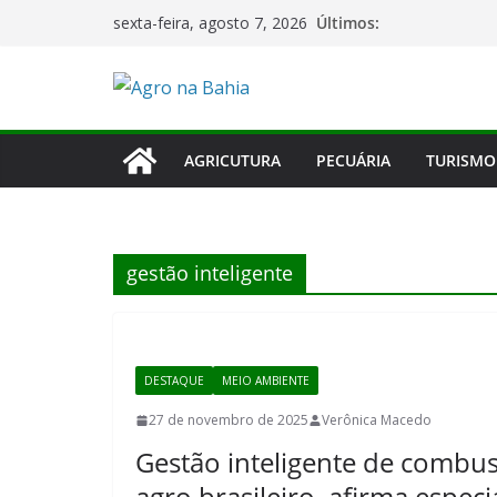
Pular
Últimos:
sexta-feira, agosto 7, 2026
para
o
conteúdo
AGRICUTURA
PECUÁRIA
TURISMO
gestão inteligente
DESTAQUE
MEIO AMBIENTE
27 de novembro de 2025
Verônica Macedo
Gestão inteligente de combust
agro brasileiro, afirma especia