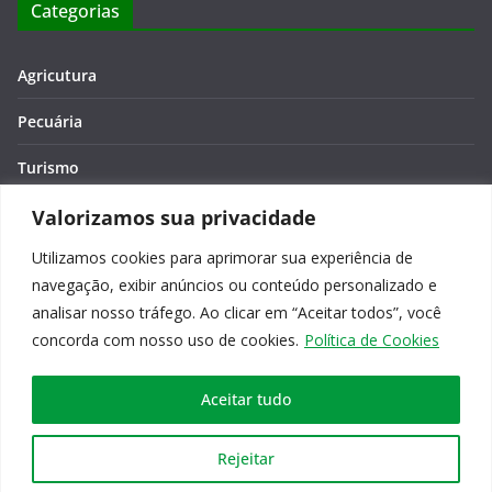
Categorias
Agricutura
Pecuária
Turismo
Economia
Valorizamos sua privacidade
Utilizamos cookies para aprimorar sua experiência de
Meio Ambiente
navegação, exibir anúncios ou conteúdo personalizado e
Editora: Verônica Macêdo
analisar nosso tráfego. Ao clicar em “Aceitar todos”, você
concorda com nosso uso de cookies.
Política de Cookies
Aceitar tudo
Copyright © 2026
Agro na Bahia
. Todos os direitos reservados.
Rejeitar
Tema:
ColorMag
por ThemeGrill. Powered by
WordPress
.