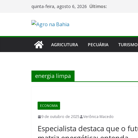
Pular
Últimos:
quinta-feira, agosto 6, 2026
para
o
conteúdo
AGRICUTURA
PECUÁRIA
TURISMO
energia limpa
ECONOMIA
9 de outubro de 2025
Verônica Macedo
Especialista destaca que o fu
matriz energética; entenda