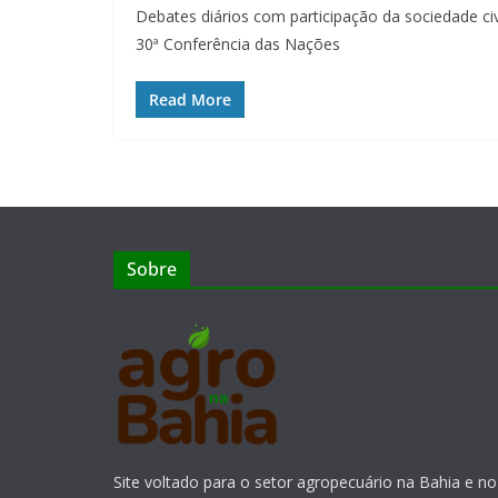
Debates diários com participação da sociedade c
30ª Conferência das Nações
Read More
Sobre
Site voltado para o setor agropecuário na Bahia e no 