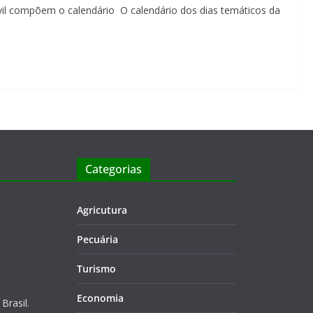
ivil compõem o calendário O calendário dos dias temáticos da
Categorias
Agricutura
Pecuária
Turismo
Economia
Brasil.