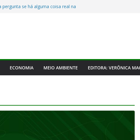
 pergunta se há alguma coisa real na
ACM Neto
carreira, produtora brasileira mantém
iar na produção de cachaça
iza programa de ACM Neto: “Jerônimo faz PGP;
liam estratégias de mecanização diante do
ano Safra 2026/27
erônimo a conquistar Salvador e promete ajuda
 capital
ECONOMIA
MEIO AMBIENTE
EDITORA: VERÔNICA M