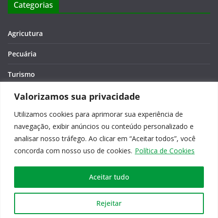
Categorias
Agricutura
Pecuária
Turismo
Economia
Valorizamos sua privacidade
Utilizamos cookies para aprimorar sua experiência de
Meio Ambiente
navegação, exibir anúncios ou conteúdo personalizado e
Editora: Verônica Macêdo
analisar nosso tráfego. Ao clicar em “Aceitar todos”, você
concorda com nosso uso de cookies.
Política de Cookies
Aceitar tudo
Copyright © 2026
Agro na Bahia
. Todos os direitos reservados.
Rejeitar
Tema:
ColorMag
por ThemeGrill. Powered by
WordPress
.